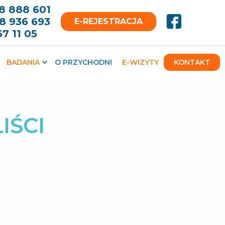
8 888 601
8 936 693
E-REJESTRACJA
67 11 05
BADANIA
O PRZYCHODNI
E-WIZYTY
KONTAKT
IŚCI